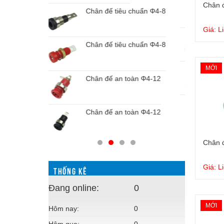
Chân đế an toàn Φ4-12
Chân 
chuẩn Φ4-8
Giá: L
Đầu cực nối thí nghiệm
chuẩn Φ4-8
MỚI
Đầu cực nối thí nghiệm M4
oàn Φ4-12
Đầu cực nối thí nghiệm
oàn Φ4-12
Chân 
Giá: L
THỐNG KÊ
Đang online:
0
MỚI
Hôm nay:
0