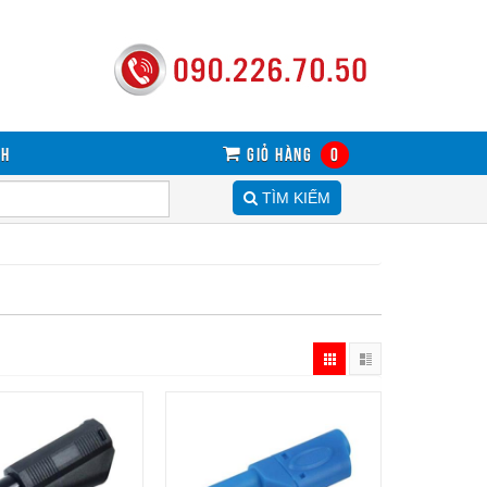
sh
Giỏ hàng
0
TÌM KIẾM