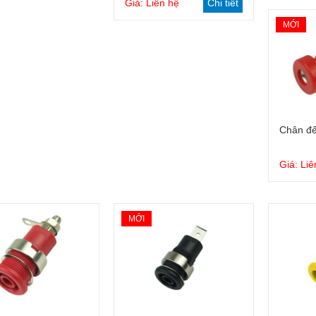
Giá: Liên hệ
Chi tiết
MỚI
Chân đế
Giá: Liê
MỚI
Dây cắm tiêu chuẩn 2mm
Cầu nối tiêu chuẩn Φ4