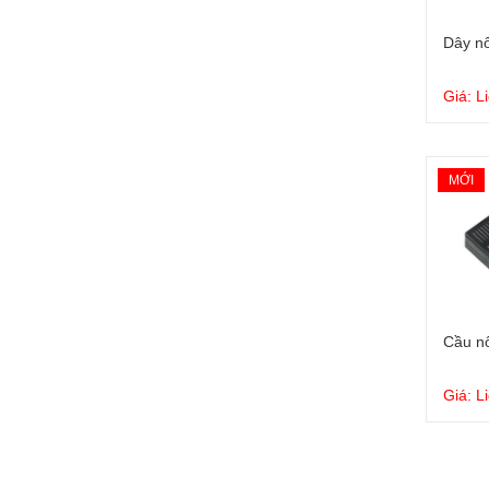
Dây nối
Giá: L
MỚI
Cầu nố
Giá: L