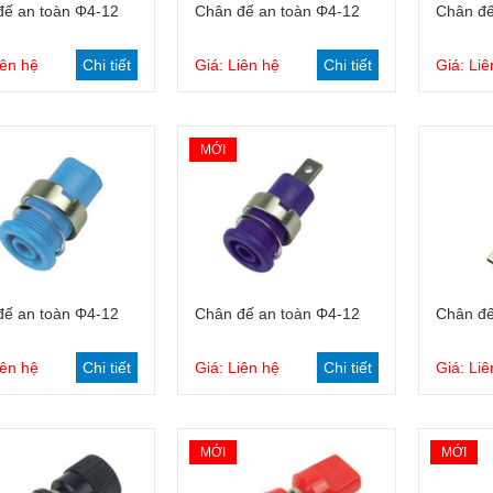
Dây cắm tiêu chuẩn 4mm
Đầu kẹp cá sấu
Giỏ hàng
Giỏ hàng
đế an toàn Φ4-12
Chân đế an toàn Φ4-12
Chân đế
iên hệ
Chi tiết
Giá: Liên hệ
Chi tiết
Giá: Liê
Dây cắm an toàn 4mm
Phanh bột từ
MỚI
Bộ dây đo dùng cho đồng đo
đo đa năng
Dây nối thiết bị đo
Giỏ hàng
Giỏ hàng
đế an toàn Φ4-12
Chân đế an toàn Φ4-12
Chân đế
iên hệ
Chi tiết
Giá: Liên hệ
Chi tiết
Giá: Liê
MỚI
MỚI