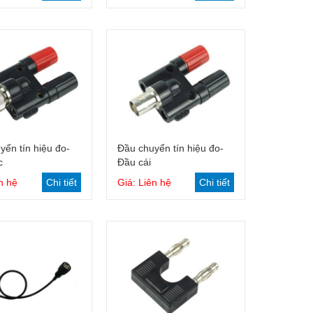
Giỏ hàng
Giỏ hàng
yển tín hiệu đo-
Đầu chuyển tín hiệu đo-
c
Đầu cái
n hệ
Chi tiết
Giá: Liên hệ
Chi tiết