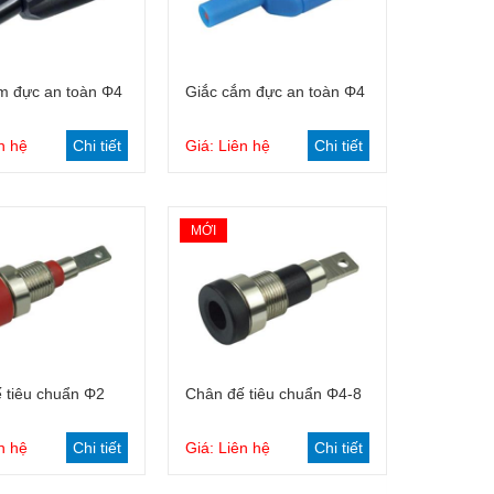
Giỏ hàng
Giỏ hàng
m đực an toàn Φ4
Giắc cắm đực an toàn Φ4
n hệ
Chi tiết
Giá: Liên hệ
Chi tiết
MỚI
Giỏ hàng
Giỏ hàng
 tiêu chuẩn Φ2
Chân đế tiêu chuẩn Φ4-8
n hệ
Chi tiết
Giá: Liên hệ
Chi tiết