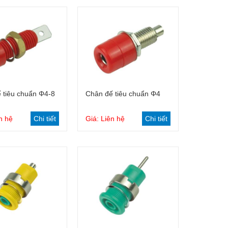
Giỏ hàng
Giỏ hàng
 tiêu chuẩn Φ4-8
Chân đế tiêu chuẩn Φ4
n hệ
Chi tiết
Giá: Liên hệ
Chi tiết
Phanh điện từ
Chân đế a