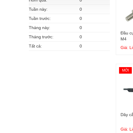
Hôm qua:
0
Tuần này:
0
Tuần trước:
0
Tháng này:
0
Đầu cự
Tháng trước:
0
M4
Tất cả:
0
Giá: L
MỚI
Dây c
Giá: L