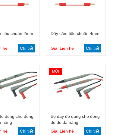
Giỏ hàng
Giỏ hàng
 tiêu chuẩn 2mm
Dây cắm tiêu chuẩn 4mm
n hệ
Chi tiết
Giá: Liên hệ
Chi tiết
MỚI
Giỏ hàng
Giỏ hàng
đo dùng cho đồng
Bộ dây đo dùng cho đồng
a năng
đo đo đa năng
n hệ
Chi tiết
Giá: Liên hệ
Chi tiết