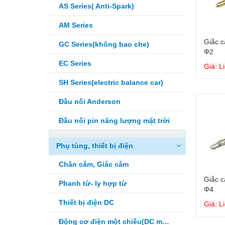
AS Series( Anti-Spark)
AM Series
Giắc c
GC Series(không bao che)
Φ2
EC Series
Giá: L
SH Series(electric balance car)
Đầu nối Anderson
Đầu nối pin năng lượng mặt trời
Phụ tùng, thiết bị điện
Chân cắm, Giắc cắm
Giắc c
Phanh từ- ly hợp từ
Φ4
Thiết bị điện DC
Giá: L
Động cơ điện một chiều(DC motor)