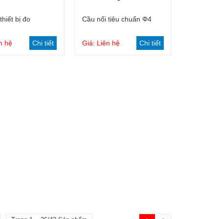
Giỏ hàng
Giỏ hàng
thiết bị đo
Cầu nối tiêu chuẩn Φ4
n hệ
Chi tiết
Giá: Liên hệ
Chi tiết