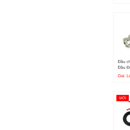
Đầu ch
Đầu Đ
Giá: L
MỚI