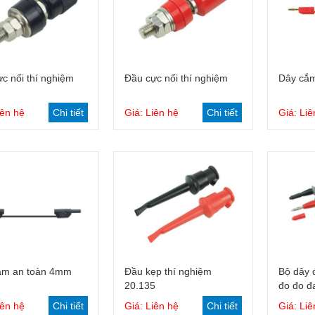
Giỏ hàng
Giỏ hàng
c nối thí nghiệm
Đầu cực nối thí nghiệm
Dây cắm
iên hệ
Chi tiết
Giá: Liên hệ
Chi tiết
Giá: Liê
Giỏ hàng
Giỏ hàng
ắm an toàn 4mm
Đầu kẹp thí nghiệm
Bộ dây 
20.135
đo đo đ
iên hệ
Chi tiết
Giá: Liên hệ
Chi tiết
Giá: Liê