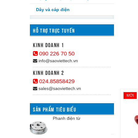
Dây và cáp điện
HỖ TRỢ TRỰC TUYẾN
kinh doanh 1
090 226 70 50
info@saoviettech.vn
Kinh doanh 2
024.85858429
sales@saoviettech.vn
MỚI
SẢN PHẨM TIÊU BIỂU
Chân đế an toàn Φ4-12