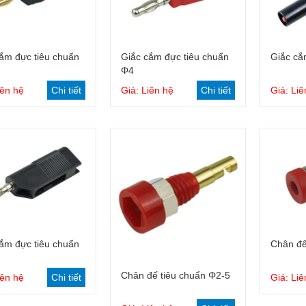
Giỏ hàng
Giỏ hàng
ắm đực tiêu chuẩn
Giắc cắm đực tiêu chuẩn
Giắc cắ
Φ4
iên hệ
Chi tiết
Giá: Liên hệ
Chi tiết
Giá: Liê
Giỏ hàng
ắm đực tiêu chuẩn
Chân đế
Giỏ hàng
Chân đế tiêu chuẩn Φ2-5
iên hệ
Chi tiết
Giá: Liê