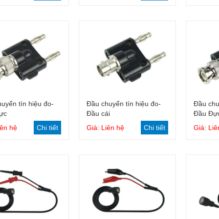
Giỏ hàng
Giỏ hàng
uyển tín hiệu đo-
Đầu chuyển tín hiệu đo-
Đầu chu
ực
Đầu cái
Đầu Đự
iên hệ
Chi tiết
Giá: Liên hệ
Chi tiết
Giá: Liê