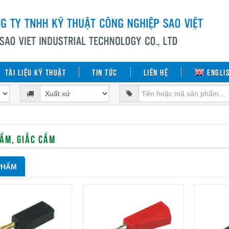
Tài liệu kỹ thuật
Tin tức
Liên hệ
Engli
ẮM, GIẮC CẮM
PHẨM