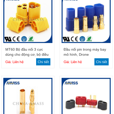
Giỏ hàng
Giỏ hàng
MT60 Bộ đầu nối 3 cực
Đầu nối pin trong máy bay
dùng cho động cơ, bộ điều
mô hình, Drone
khiển
Giá: Liên hệ
Chi tiết
Giá: Liên hệ
Chi tiết