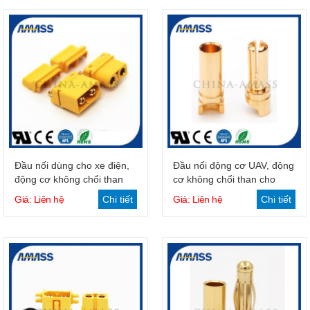
Giỏ hàng
Giỏ hàng
Đầu nối dùng cho xe điện,
Đầu nối động cơ UAV, động
động cơ không chổi than
cơ không chổi than cho
Drone
Giá: Liên hệ
Chi tiết
Giá: Liên hệ
Chi tiết