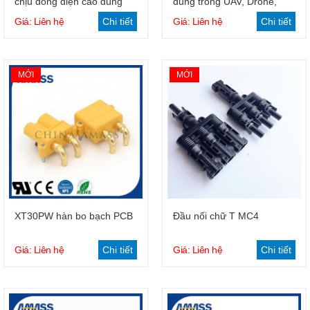
chịu dòng điện cao dùng
dùng trong UAV, Drone,
cho mô hình máy bay
động cơ
Giá: Liên hệ
Chi tiết
Giá: Liên hệ
Chi tiết
MỚI
MỚI
Giỏ hàng
Giỏ hàng
XT30PW hàn bo bạch PCB
Đầu nối chữ T MC4
Giá: Liên hệ
Chi tiết
Giá: Liên hệ
Chi tiết