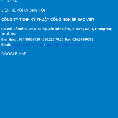
Liên hệ
LIÊN HỆ VỚI CHÚNG TÔI
CÔNG TY TNHH KỸ THUẬT CÔNG NGHIỆP SAO VIỆT
Địa chỉ: Số nhà 5/13/51/151 Nguyễn Đức Cảnh, P.Tương Mai, Q.Hoàng Mai,
TP.Hà Nội
Điện thoại :
024.85858429
-
090.226.70.50
Fax:
024.37890362
Email:
info@saoviettech.vn
/
sales@saoviettech.vn
GOOGLE MAP