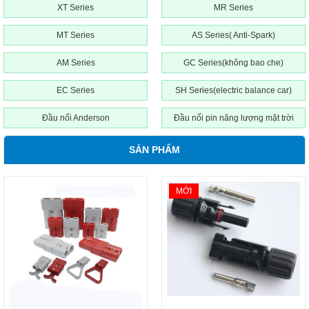
XT Series
MR Series
MT Series
AS Series( Anti-Spark)
AM Series
GC Series(không bao che)
EC Series
SH Series(electric balance car)
Đầu nối Anderson
Đầu nối pin năng lượng mặt trời
SẢN PHẨM
MỚI