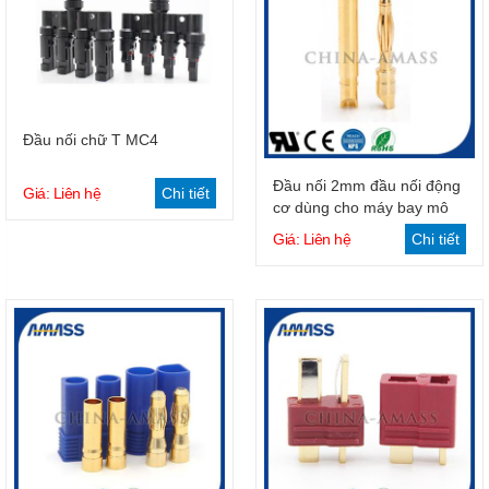
Giỏ hàng
Đầu nối chữ T MC4
Giỏ hàng
Đầu nối 2mm đầu nối động
Giá: Liên hệ
Chi tiết
cơ dùng cho máy bay mô
hình
Giá: Liên hệ
Chi tiết