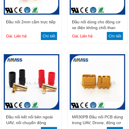
Giỏ hàng
Giỏ hàng
Đầu nối 2mm cắm trực tiếp
Đầu nối dùng cho động cơ
xe điện không chổi than
Giá: Liên hệ
Chi tiết
Giá: Liên hệ
Chi tiết
Giỏ hàng
Giỏ hàng
MR30PB Đầu nối PCB dùng
Đầu nối kết nối bên ngoài
trong UAV, Drone, động cơ
UAV, nối chuyển động
Drone