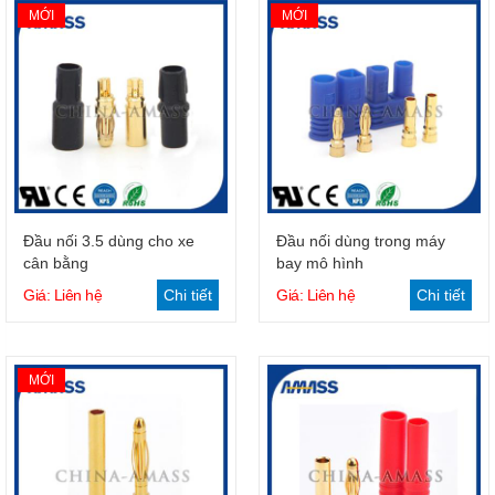
MỚI
MỚI
Giỏ hàng
Giỏ hàng
Đầu nối 3.5 dùng cho xe
Đầu nối dùng trong máy
cân bằng
bay mô hình
Giá: Liên hệ
Chi tiết
Giá: Liên hệ
Chi tiết
MỚI