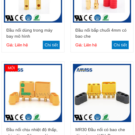
Giỏ hàng
Giỏ hàng
Đầu nối dùng trong máy
Đầu nối bắp chuối 4mm có
bay mô hình
bao che
Giá: Liên hệ
Chi tiết
Giá: Liên hệ
Chi tiết
MỚI
Giỏ hàng
Giỏ hàng
Đầu nối chịu nhiệt độ thấp,
MR30 Đầu nối có bao che