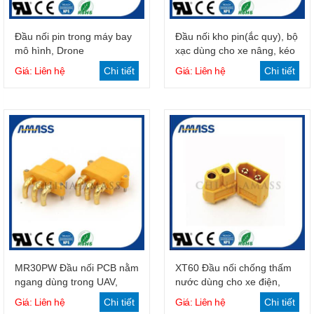
Giỏ hàng
Giỏ hàng
Đầu nối pin trong máy bay
Đầu nối kho pin(ắc quy), bộ
mô hình, Drone
xạc dùng cho xe nâng, kéo
điện
Giá: Liên hệ
Chi tiết
Giá: Liên hệ
Chi tiết
Giỏ hàng
Giỏ hàng
MR30PW Đầu nối PCB nằm
XT60 Đầu nối chống thấm
ngang dùng trong UAV,
nước dùng cho xe điện,
Drone, động cơ
động cơ
Giá: Liên hệ
Chi tiết
Giá: Liên hệ
Chi tiết