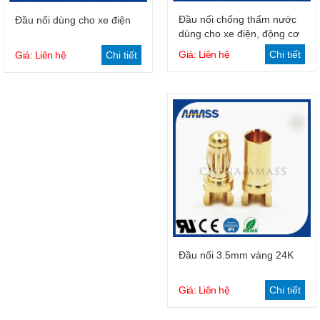
Giỏ hàng
Giỏ hàng
Đầu nối chống thấm nước
Đầu nối dùng cho xe điện
dùng cho xe điện, động cơ
Giá: Liên hệ
Chi tiết
Giá: Liên hệ
Chi tiết
Giỏ hàng
Đầu nối 3.5mm vàng 24K
Giá: Liên hệ
Chi tiết