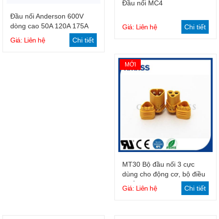
Giỏ hàng
Đầu nối MC4
Giỏ hàng
Đầu nối Anderson 600V
dòng cao 50A 120A 175A
Giá: Liên hệ
Chi tiết
350A
Giá: Liên hệ
Chi tiết
MỚI
Giỏ hàng
MT30 Bộ đầu nối 3 cực
dùng cho động cơ, bộ điều
khiển
Giá: Liên hệ
Chi tiết