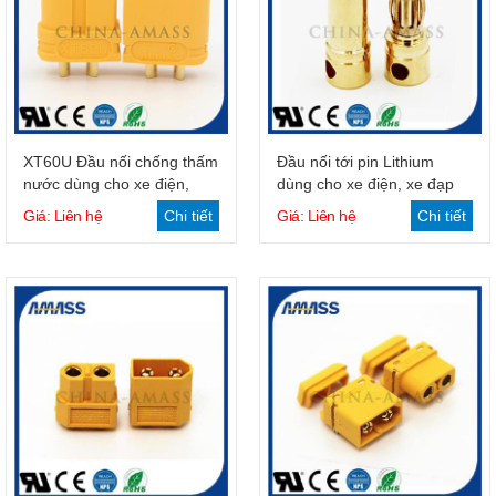
Giỏ hàng
Giỏ hàng
XT60U Đầu nối chống thấm
Đầu nối tới pin Lithium
nước dùng cho xe điện,
dùng cho xe điện, xe đạp
động cơ
điện
Giá: Liên hệ
Chi tiết
Giá: Liên hệ
Chi tiết