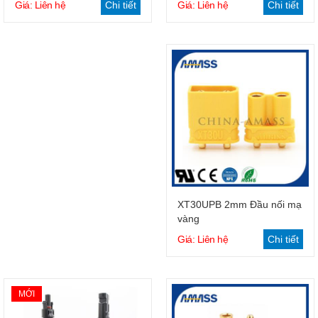
Giá: Liên hệ
Chi tiết
Giá: Liên hệ
Chi tiết
Giỏ hàng
XT30UPB 2mm Đầu nối mạ
vàng
Giá: Liên hệ
Chi tiết
MỚI