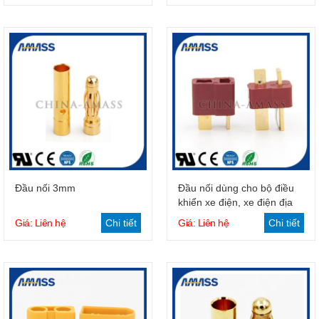
Giỏ hàng
Giỏ hàng
Đầu nối 3mm
Đầu nối dùng cho bộ điều
khiển xe điện, xe điện địa
hình
Giá: Liên hệ
Chi tiết
Giá: Liên hệ
Chi tiết