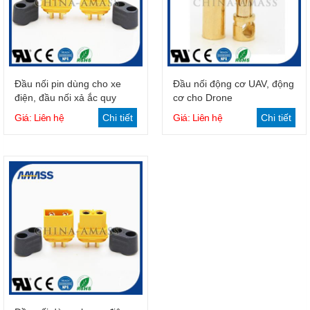
Giỏ hàng
Giỏ hàng
Đầu nối pin dùng cho xe
Đầu nối động cơ UAV, động
điện, đầu nối xả ắc quy
cơ cho Drone
Giá: Liên hệ
Chi tiết
Giá: Liên hệ
Chi tiết
Giỏ hàng