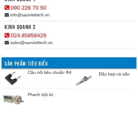
090 226 70 50
info@saoviettech.vn
Kinh doanh 2
024.85858429
sales@saoviettech.vn
SẢN PHẨM TIÊU BIỂU
Cầu nối tiêu chuẩn Φ4
Đầu kẹp cá sấu
Phanh bột từ