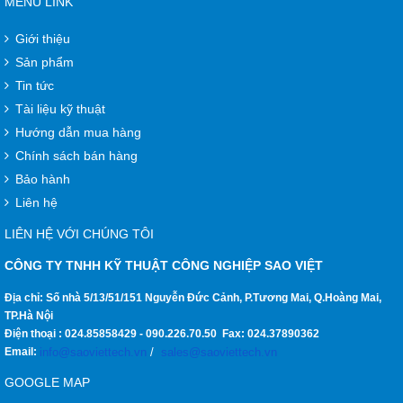
MENU LINK
Giới thiệu
Sản phẩm
Tin tức
Tài liệu kỹ thuật
Hướng dẫn mua hàng
Chính sách bán hàng
Bảo hành
Liên hệ
LIÊN HỆ VỚI CHÚNG TÔI
CÔNG TY TNHH KỸ THUẬT CÔNG NGHIỆP SAO VIỆT
Địa chỉ: Số nhà 5/13/51/151 Nguyễn Đức Cảnh, P.Tương Mai, Q.Hoàng Mai,
TP.Hà Nội
Điện thoại :
024.85858429
-
090.226.70.50
Fax:
024.37890362
Email:
info@saoviettech.vn
/
sales@saoviettech.vn
GOOGLE MAP