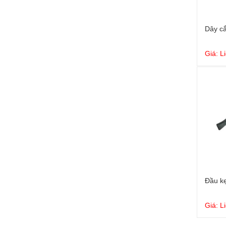
Dây c
Giá: L
Đầu kẹ
Giá: L