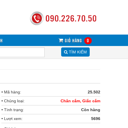
sh
Giỏ hàng
0
TÌM KIẾM
• Mã hàng:
25.502
• Chủng loại:
Chân cắm, Giắc cắm
• Tình trạng:
Còn hàng
• Lượt xem:
5696