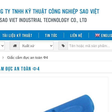
Tài liệu kỹ thuật
Tin tức
Liên hệ
Engli
Giắc cắm đực an toàn Φ4
ẮM ĐỰC AN TOÀN Φ4