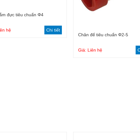
Dây cắm tiêu chuẩn 4mm
Đầu kẹp cá sấu
ắm đực tiêu chuẩn Φ4
Dây cắm an toàn 4mm
Phanh bột từ
iên hệ
Chi tiết
Chân đế tiêu chuẩn Φ2-5
Bộ dây đo dùng cho đồng đo
đo đa năng
Giá: Liên hệ
C
Dây nối thiết bị đo