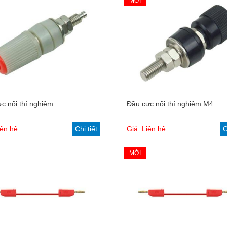
MỚI
c nối thí nghiệm
Đầu cực nối thí nghiệm M4
iên hệ
Chi tiết
Giá: Liên hệ
C
MỚI