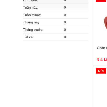
Hôm qua:
0
Tuần này:
0
Tuần trước:
0
Tháng này:
0
Tháng trước:
0
Tất cả:
0
Chân đ
Giá: L
MỚI