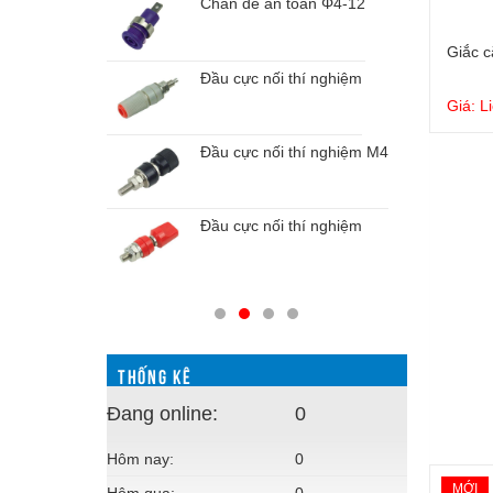
Chân đế an toàn Φ4-12
chuẩn Φ4-8
Giắc c
Đầu cực nối thí nghiệm
chuẩn Φ4-8
Giá: L
Đầu cực nối thí nghiệm M4
oàn Φ4-12
Đầu cực nối thí nghiệm
oàn Φ4-12
THỐNG KÊ
Đang online:
0
Hôm nay:
0
MỚI