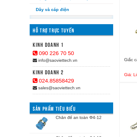
Dây và cáp điện
HỖ TRỢ TRỰC TUYẾN
kinh doanh 1
090 226 70 50
Giắc c
info@saoviettech.vn
Kinh doanh 2
Giá: L
024.85858429
sales@saoviettech.vn
SẢN PHẨM TIÊU BIỂU
Chân đế an toàn Φ4-12