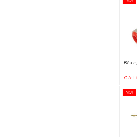
MỚI
Đầu cự
Giá: L
MỚI