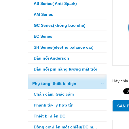
AS Series( Anti-Spark)
AM Series
GC Series(không bao che)
EC Series
SH Series(electric balance car)
Đầu nối Anderson
Đầu nối pin năng lượng mặt trời
Hãy chia 
Phụ tùng, thiết bị điện
Chân cắm, Giắc cắm
Phanh từ- ly hợp từ
SẢN 
Thiết bị điện DC
Động cơ điện một chiều(DC motor)