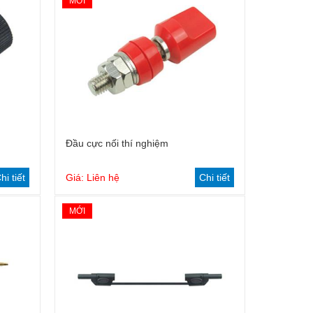
MỚI
Đầu cực nối thí nghiệm
hi tiết
Giá: Liên hệ
Chi tiết
MỚI