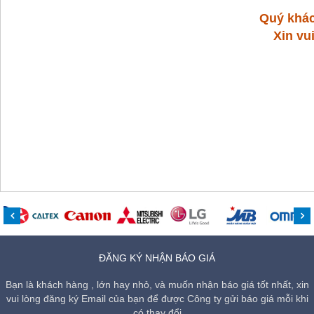
Quý khác
Xin vu
ĐĂNG KÝ NHẬN BÁO GIÁ
Bạn là khách hàng , lớn hay nhỏ, và muốn nhận báo giá tốt nhất, xin
vui lòng đăng ký Email của bạn để được Công ty gửi báo giá mỗi khi
có thay đổi