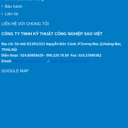
Bảo hành
Liên hệ
LIÊN HỆ VỚI CHÚNG TÔI
CÔNG TY TNHH KỸ THUẬT CÔNG NGHIỆP SAO VIỆT
Địa chỉ: Số nhà 5/13/51/151 Nguyễn Đức Cảnh, P.Tương Mai, Q.Hoàng Mai,
TP.Hà Nội
Điện thoại :
024.85858429
-
090.226.70.50
Fax:
024.37890362
Email:
info@saoviettech.vn
/
sales@saoviettech.vn
GOOGLE MAP