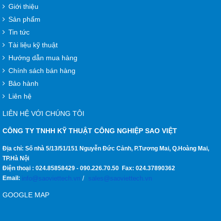
Giới thiệu
Sản phẩm
Tin tức
Tài liệu kỹ thuật
Hướng dẫn mua hàng
Chính sách bán hàng
Bảo hành
Liên hệ
LIÊN HỆ VỚI CHÚNG TÔI
CÔNG TY TNHH KỸ THUẬT CÔNG NGHIỆP SAO VIỆT
Địa chỉ: Số nhà 5/13/51/151 Nguyễn Đức Cảnh, P.Tương Mai, Q.Hoàng Mai,
TP.Hà Nội
Điện thoại :
024.85858429
-
090.226.70.50
Fax:
024.37890362
Email:
info@saoviettech.vn
/
sales@saoviettech.vn
GOOGLE MAP